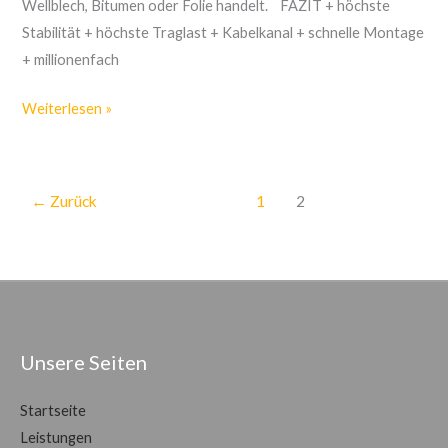
Wellblech, Bitumen oder Folie handelt. FAZIT + höchste
Stabilität + höchste Traglast + Kabelkanal + schnelle Montage
+ millionenfach
Weiterlesen »
←
Zurück
1
2
Unsere Seiten
Startseite
Leistungen