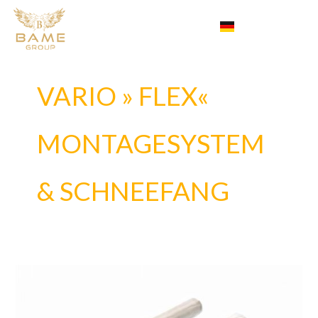
Zum
Menü
SQ
DE
Inhalt
EN
springen
VARIO » FLEX«
MONTAGESYSTEM
& SCHNEEFANG
Innensechskantschraube
50mm