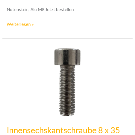
Nutenstein, Alu M8 Jetzt bestellen
Weiterlesen »
Innensechskantschraube
8
x
35
A2
Innensechskantschraube 8 x 35