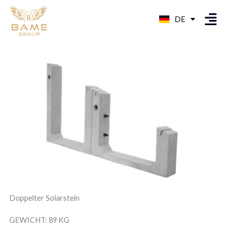
Zum
Menü
SQ
DE
Inhalt
EN
springen
Doppelter Solarstein
GEWICHT: 89 KG