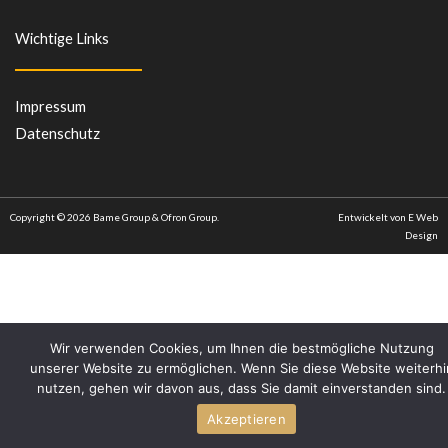
e
t
b
a
Wichtige Links
o
g
o
r
k
a
m
Impressum
Datenschutz
Copyright © 2026 Bame Group & Ofron Group.
Entwickelt von E Web
Design
Wir verwenden Cookies, um Ihnen die bestmögliche Nutzung
unserer Website zu ermöglichen. Wenn Sie diese Website weiterhi
nutzen, gehen wir davon aus, dass Sie damit einverstanden sind.
Akzeptieren