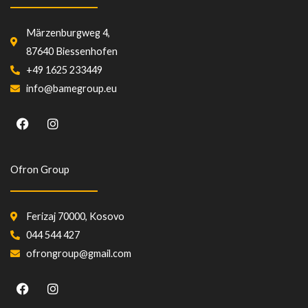
Märzenburgweg 4,
87640 Biessenhofen
+49 1625 233449
info@bamegroup.eu
F
I
a
n
c
s
e
t
b
a
Ofron Group
o
g
o
r
k
a
m
Ferizaj 70000, Kosovo
044 544 427
ofrongroup@gmail.com
F
I
a
n
c
s