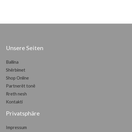
Unsere Seiten
Ballina
Shërbimet
Shop Online
Partnerët tonë
Rreth nesh
Kontakti
Privatsphäre
Impressum