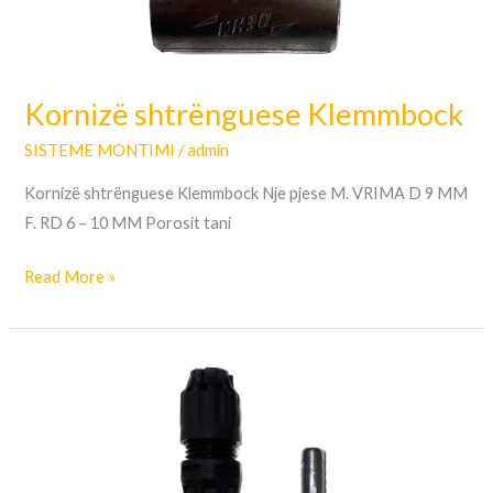
Kornizë shtrënguese Klemmbock
SISTEME MONTIMI
/
admin
Kornizë shtrënguese Klemmbock Nje pjese M. VRIMA D 9 MM
F. RD 6 – 10 MM Porosit tani
Read More »
MC4
–