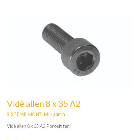
Vidë
allen
8
x
35
A2
Vidë allen 8 x 35 A2
SISTEME MONTIMI
/
admin
Vidë allen 8 x 35 A2 Porosit tani