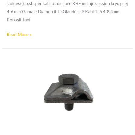
izoluese), p.sh. për kabllot diellore KBE me një seksion kryq prej
4-6 mm²Gama e Diametrit të Glandës së Kabllit: 6.4-8.4mm
Porosit tani
Read More »
Korniza
shtrënguese
KB
6.10
B9
V12A