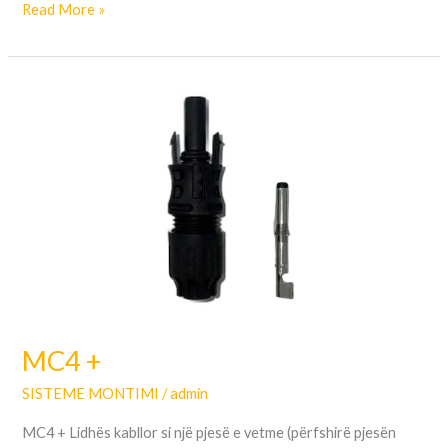
Read More »
MC4
+
MC4 +
SISTEME MONTIMI
/
admin
MC4 + Lidhës kabllor si një pjesë e vetme (përfshirë pjesën