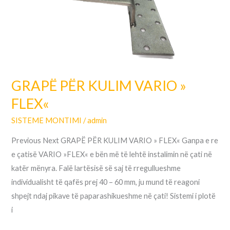
»
FLEX«
GRAPË PËR KULIM VARIO »
FLEX«
SISTEME MONTIMI
/
admin
Previous Next GRAPË PËR KULIM VARIO » FLEX« Ganpa e re
e çatisë VARIO »FLEX« e bën më të lehtë instalimin në çati në
katër mënyra. Falë lartësisë së saj të rregullueshme
individualisht të qafës prej 40 – 60 mm, ju mund të reagoni
shpejt ndaj pikave të paparashikueshme në çati! Sistemi i plotë
i