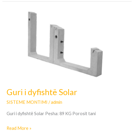
Guri
i
dyfishtë
Solar
Guri i dyfishtë Solar
SISTEME MONTIMI
/
admin
Guri i dyfishtë Solar Pesha: 89 KG Porosit tani
Read More »