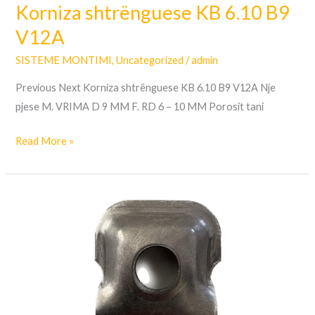
Korniza shtrënguese KB 6.10 B9
V12A
SISTEME MONTIMI
,
Uncategorized
/
admin
Previous Next Korniza shtrënguese KB 6.10 B9 V12A Nje
pjese M. VRIMA D 9 MM F. RD 6 – 10 MM Porosit tani
Read More »
Kornizë
shtrënguese
Klemmbock