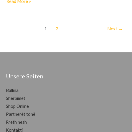
Read More »
1
2
Next
→
Unsere Seiten
Ballina
Shërbimet
Shop Online
Partnerët tonë
Rreth nesh
Kontakti