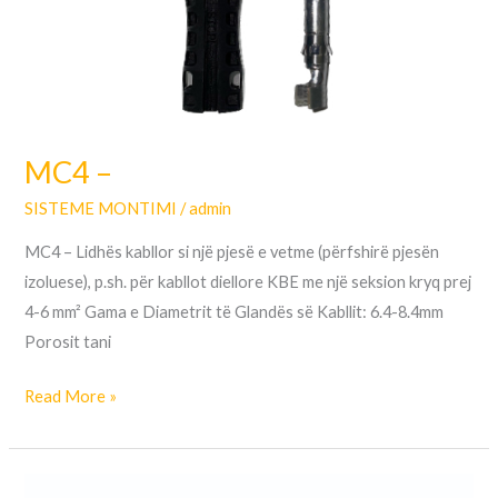
MC4 –
SISTEME MONTIMI
/
admin
MC4 – Lidhës kabllor si një pjesë e vetme (përfshirë pjesën
izoluese), p.sh. për kabllot diellore KBE me një seksion kryq prej
4-6 mm² Gama e Diametrit të Glandës së Kabllit: 6.4-8.4mm
Porosit tani
Read More »
Dado,